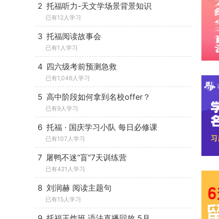
2
托福听力-天文学场景背景知识
已有12人学习
3
托福阅读故事会
已有1人学习
4
四六级考前预测急救
已有1,046人学习
5
高中阶段如何拿到名校offer？
已有9人学习
6
托福 · 国庆学习小队 每日必修课
已有107人学习
7
屠鸭不迷“盲”7天训练营
已有421人学习
8
刘润赫 阅读主题句
已有15人学习
9
托福王炸班 语法直播回放 5月