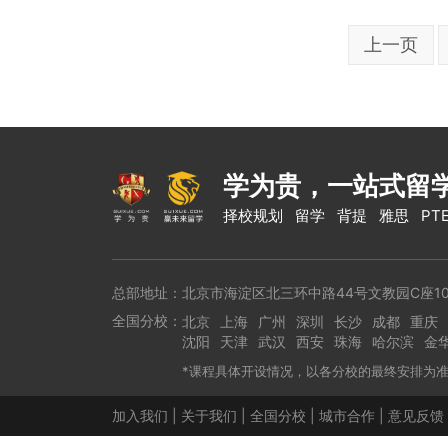
上一页
学为贵，一站式留
择校规划
留学
背提
雅思
PT
总部地址：北京市海淀区北三环中路44号文教园C座10
全国分校：
北京
上海
广州
深圳
长沙
成都
重庆
沈阳
天津
武汉
西安
珠海
哈尔滨
金
*课程具体开设情况，以各分校的最终安排为
加入我们
|
关于我们
|
全国分校
|
城市合作
|
意见反馈