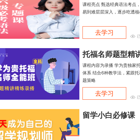
课程亮点 甄选经典语法考点，
易到难层层深入，逐步吃透核
去学习
已
托福名师题型精讲
课程内容为录播 学为贵独家托
体系 结合6种教学法，紧跟
题策略
去学习
留学小白必修课