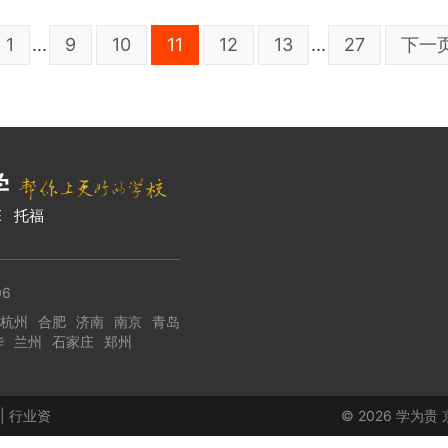
1
...
9
10
11
12
13
...
27
下一
学
E
托福
6
杭州
合肥
济南
南京
青岛
华
兰州
石家庄
郑州
准
|
行业资
© 2026 学为贵