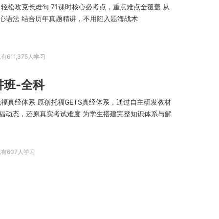
轻松攻克长难句 71课时核心必考点，重点难点全覆盖 从
心语法 结合历年真题精讲，不用陷入题海战术
有611,375人学习
班-全科
福真经体系 原创托福GETS真经体系，通过自主研发教材
托福动态，还原真实考试难度 为学生搭建完整知识体系与解
已有607人学习