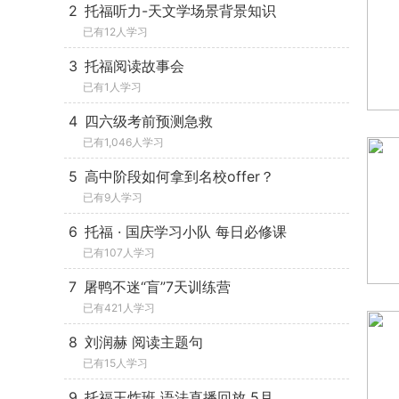
2
托福听力-天文学场景背景知识
已有12人学习
3
托福阅读故事会
已有1人学习
4
四六级考前预测急救
已有1,046人学习
5
高中阶段如何拿到名校offer？
已有9人学习
6
托福 · 国庆学习小队 每日必修课
已有107人学习
7
屠鸭不迷“盲”7天训练营
已有421人学习
8
刘润赫 阅读主题句
已有15人学习
9
托福王炸班 语法直播回放 5月