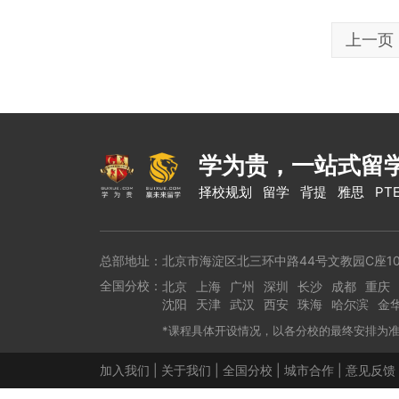
上一页
学为贵，一站式留
择校规划
留学
背提
雅思
PT
总部地址：北京市海淀区北三环中路44号文教园C座10
全国分校：
北京
上海
广州
深圳
长沙
成都
重庆
沈阳
天津
武汉
西安
珠海
哈尔滨
金
*课程具体开设情况，以各分校的最终安排为
加入我们
|
关于我们
|
全国分校
|
城市合作
|
意见反馈