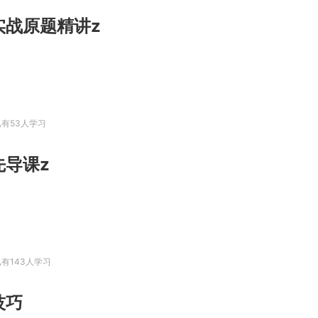
实战原题精讲z
已有53人学习
先导课z
已有143人学习
技巧