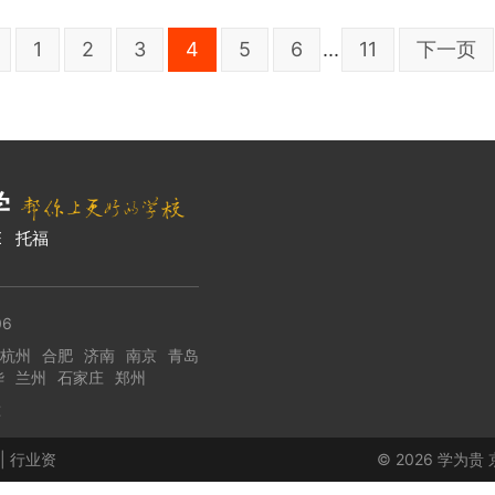
1
2
3
4
5
6
...
11
下一页
学
E
托福
6
杭州
合肥
济南
南京
青岛
华
兰州
石家庄
郑州
准
|
行业资
© 2026 学为贵